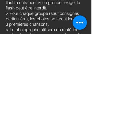
flash à outrance. Si un groupe l'exige, le
flash peut être interdit.
> Pour chaque groupe (sauf consignes
particulière), les photos se feront lors des
3 premières chansons.
> Le photographe utilisera du matériel
professionnel (et non un smartphone :-) )
> Les photographes ne peuvent pas
monter sur scène à l'acception des deux
photographes officiels.
Amis photographes et
journalistes,A notre grand regret,
nous constatons que d'année en
année, les groupes moins connus
sont oubliés dans les reports,
photos ou interviews de certains
médias. Vous nous répondez
souvent qu'ils jouent tôt, et que
votre intérêt pour eux est moindre.
Cette démarche ne correspond