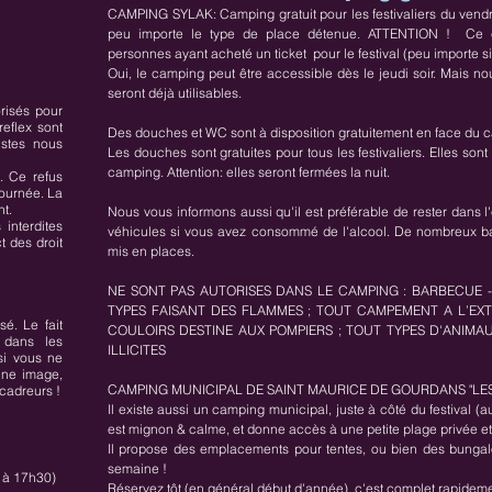
CAMPING SYLAK: Camping gratuit pour les festivaliers du vendr
peu importe le type de place détenue. ATTENTION ! Ce
personnes ayant acheté un ticket pour le festival (peu importe si
Oui, le camping peut être accessible dès le jeudi soir. Mais 
seront déjà utilisables.
risés pour
reflex sont
Des douches et WC sont à disposition gratuitement en face du 
istes nous
Les douches sont gratuites pour tous les festivaliers. Elles sont 
camping. Attention: elles seront fermées la nuit.
. Ce refus
journée. La
t.
Nous vous informons aussi qu'il est préférable de rester dans l
interdites
véhicules si vous avez consommé de l'alcool. De nombreux b
t des droit
mis en places.
NE SONT PAS AUTORISES DANS LE CAMPING : BARBECUE 
TYPES FAISANT DES FLAMMES ; TOUT CAMPEMENT A L’EX
é. Le fait
COULOIRS DESTINE AUX POMPIERS ; TOUT TYPES D'ANIMAU
 dans les
ILLICITES
si vous ne
une image,
CAMPING MUNICIPAL DE SAINT MAURICE DE GOURDANS "LES 
 cadreurs !
Il existe aussi un camping municipal, juste à côté du festival (a
est mignon & calme, et donne accès à une petite plage privée e
Il propose des emplacements pour tentes, ou bien des bungalo
semaine !
 à 17h30)
Réservez tôt (en général début d'année), c'est complet rapideme