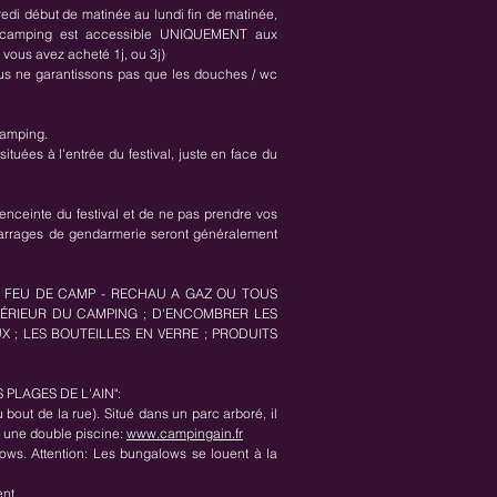
edi début de matinée au lundi fin de matinée,
 camping est accessible UNIQUEMENT aux
 vous avez acheté 1j, ou 3j)
nous ne garantissons pas que les douches / wc
camping.
situées à l'entrée du festival, juste en face du
'enceinte du festival et de ne pas prendre vos
arrages de gendarmerie seront généralement
- FEU DE CAMP - RECHAU A GAZ OU TOUS
TÉRIEUR DU CAMPING ; D'ENCOMBRER LES
X ; LES BOUTEILLES EN VERRE ; PRODUITS
PLAGES DE L'AIN":
u bout de la rue). Situé dans un parc arboré, il
t une double piscine:
www.campingain.fr
ws. Attention: Les bungalows se louent à la
nt.