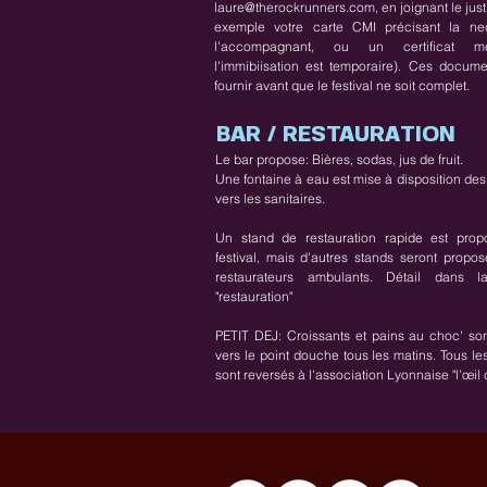
laure@therockrunners.com
, en joignant le justi
exemple votre carte CMI précisant la ne
l'accompagnant, ou un certificat m
l'immibiisation est temporaire). Ces docum
fournir avant que le festival ne soit complet.
BAR / RESTAURATION
Le bar propose: Bières, sodas, jus de fruit.
Une fontaine à eau est mise à disposition des 
vers les sanitaires.
Un stand de restauration rapide est prop
festival, mais d'autres stands seront propo
restaurateurs ambulants. Détail dans l
"restauration"
PETIT DEJ: Croissants et pains au choc' so
vers le point douche tous les matins. Tous le
sont reversés à l'association Lyonnaise "l’œil