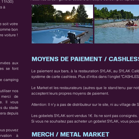
à 11h30)
s à
 soit votre
l comme bon
e voiture !
MOYENS DE PAIEMENT / CASHLES
ervées aux
es se font
Le paiement aux bars, à la restauration SYLAK, au SYLAK Café 
système de carte cashless. Plus d'infos dans l'onglet "CASHLES
 le camping
Le Market et les restaurateurs (autres que le stand tenu par no
tiliser nos
acceptent leurs propres moyens de paiement.
 merci de
e. Il vous
Attention: Il n'y a pas de distributeur sur le site, ni au village 
es du stade
tera depuis
Les gobelets SYLAK sont vendus 1€. Ils ne sont pas consignés.
Si vous ne souhaitez pas acheter un gobelet SYLAK, vous pouvez t
vous pouvez
MERCH / METAL MARKET
rvation à