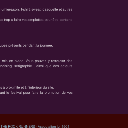
 lumière/son. T-shirt, sweat, casquette et autres
 trop à faire vos emplettes pour être certains
oupes présents pendant la journée.
ra mis en place. Vous pouvez y retrouver des
ising, sérigraphie , ainsi que des acteurs
s à proximité et à l'intérieur du site.
nt le festival pour faire la promotion de vos
THE ROCK RUNNERS - ​Association loi 1901