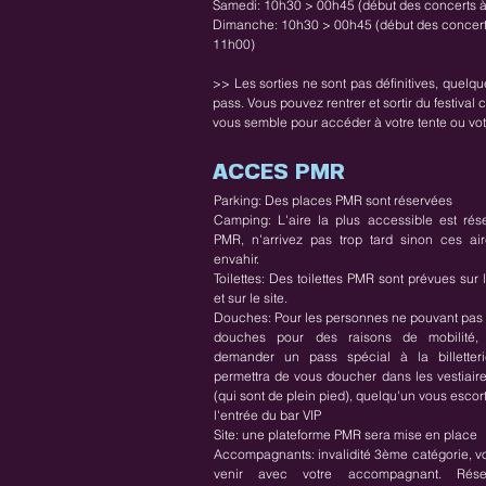
Samedi: 10h30 > 00h45 (début des concerts 
Dimanche: 10h30 > 00h45 (début des concert
11h00)
>> Les sorties ne sont pas définitives, quelque
pass. Vous pouvez rentrer et sortir du festiva
vous semble pour accéder à votre tente ou votr
ACCES PMR
Parking: Des places PMR sont réservées
Camping: L'aire la plus accessible est rés
PMR, n'arrivez pas trop tard sinon ces air
envahir.
Toilettes: Des toilettes PMR sont prévues sur
et sur le site.
Douches: Pour les personnes ne pouvant pas u
douches pour des raisons de mobilité,
demander un pass spécial à la billetteri
permettra de vous doucher dans les vestiair
(qui sont de plein pied), quelqu'un vous escor
l'entrée du bar VIP
Site: une plateforme PMR sera mise en place
Accompagnants: invalidité 3ème catégorie, 
venir avec votre accompagnant. Rése