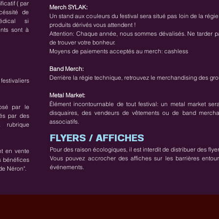
ficatif ( par
Merch SYLAK:
céssité de
Un stand aux couleurs du festival sera situé pas loin de la régie
édical si
produits dérivés vous attendent !
ents sont à
Attention: Chaque année, nous sommes dévalisés. Ne tarder pas
de trouver votre bonheur.
Moyens de paiements acceptés au merch: cashless
Band Merch:
Derrière la régie technique, retrouvez le merchandising des gr
festivaliers
Metal Market:
Élément incontournable de tout festival: un metal market se
osé par le
disquaires, des vendeurs de vêtements ou de band merchand
sés par des
associatifs.
a rubrique
FLYERS / AFFICHES
Pour des raison écologiques, il est interdit de distribuer des flyer
nt en vente
Vous pouvez accrocher des affiches sur les barrières entoura
s bénéfices
événements.
 de Néron".