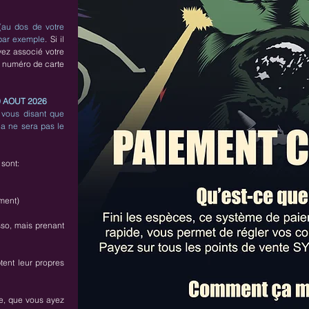
 (au dos de votre
 par exemple
. Si il
avez associé votre
n numéro de carte
0 AOUT 2026
 vous disant que
la ne sera pas le
 sont:
ment)
sso, mais prenant
tent leur propres
ée, que vous ayez