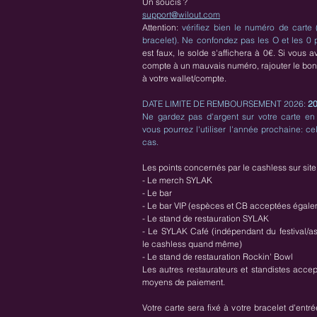
Un soucis ?
support@wilout.com
Attention:
vérifiez bien le numéro de carte
bracelet). Ne confondez pas les O et les 0
est faux, le solde s'affichera à 0€. Si vous 
compte à un mauvais numéro, rajouter le bo
à votre wallet/compte.
DATE LIMITE DE REMBOURSEMENT 2026:
2
Ne gardez pas d'argent sur votre carte en
vous pourrez l'utiliser l'année prochaine: ce
cas.
Les points concernés par le cashless sur site
- Le merch SYLAK
- Le bar
- Le bar VIP (espèces et CB acceptées égale
- Le stand de restauration SYLAK
- Le SYLAK Café (indépendant du festival/a
le cashless quand même)
- Le stand de restauration Rockin' Bowl
Les autres restaurateurs et standistes accep
moyens de paiement.
Votre carte sera fixé à votre bracelet d'entr