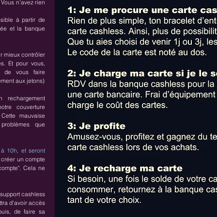
. Vous n'avez rien
ible à partir de
rée et la banque
r mieux contrôler
es. Et pour vous,
é de vous faire
rement aux jetons)
n rechargement
otre couverture
 Cette mauvaise
 problèmes que
à 10h, et seront
de créer un compte
compte". Cela ne
n support cashless
tra d'avoir accès
puis, de faire sa