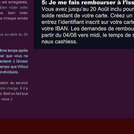
est enregistrée,
 bien noter votre
, bien noter
ons chaque année
ué au-delà du 20
même temps après
rmal que vous ne
tantané :) Grosso
 temps que Wilout
 individuels.
ation du service
otre charge
. Il n'y
Bref on fait tout
 vous :)