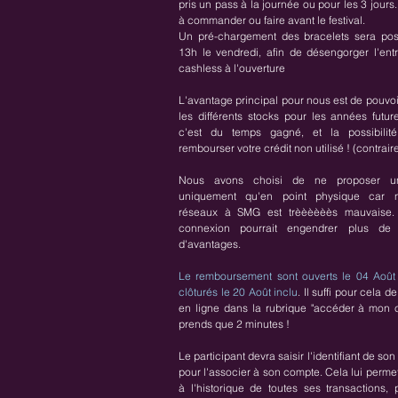
pris un pass à la journée ou pour les 3 jours
à commander ou faire avant le festival.
Un pré-chargement des bracelets sera poss
13h le vendredi, afin de désengorger l'ent
cashless à l'ouverture
L'avantage principal pour nous est de pouvoi
les différents stocks pour les années futur
c'est du temps gagné, et la possibilit
rembourser votre crédit non utilisé ! (contrai
Nous avons choisi de ne proposer u
uniquement qu'en point physique car n
réseaux à SMG est trèèèèèès mauvaise.
connexion pourrait engendrer plus de
d'avantages.
Le remboursement sont ouverts le 04 Août 
clôturés le 20 Août inclu
. Il suffi pour cela 
en ligne dans la rubrique "accéder à mon 
prends que 2 minutes !
Le participant devra saisir l'identifiant de so
pour l'associer à son compte. Cela lui permet
à l'historique de toutes ses transactions, 