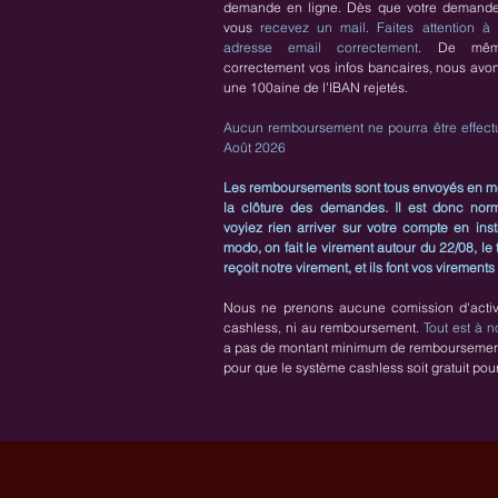
demande en ligne. Dès que votre demande 
vous
recevez un mail
.
Faites attention à
adresse email correctement
. De même
correctement vos infos bancaires, nous av
une 100aine de l'IBAN rejetés.
Aucun remboursement ne pourra être effect
Août 2026
Les remboursements sont tous envoyés en 
la clôture des demandes. Il est donc no
voyiez rien arriver sur votre compte en ins
modo, on fait le virement autour du 22/08, le
reçoit notre virement, et ils font vos virements
Nous ne prenons aucune comission d'activ
cashless, ni au remboursement.
Tout est à n
a pas de montant minimum de remboursement. 
pour que le système cashless soit gratuit pour